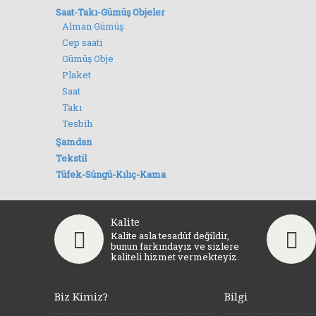
Saat-Takı-Gümüş Objeler
Alman Gümüş
Cep saati
Gümüş Obje
Plaket
Saat
Takı
Tesbih
Şamdan
Tekstil
Tüfek-Süngü-Kılıç-Kama
Kalite
Kalite asla tesadüf değildir,
bunun farkındayız ve sizlere
kaliteli hizmet vermekteyiz.
Biz Kimiz?
Bilgi