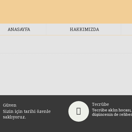
ANASAYFA
HAKKIMIZDA
Radyo (13)
Telefon (2)
Müzik Aleti (4)
Tecrübe
Güven
Tecrübe aklın hocası,
Sizin için tarihi özenle
düşüncenin de rehberi
saklıyoruz.