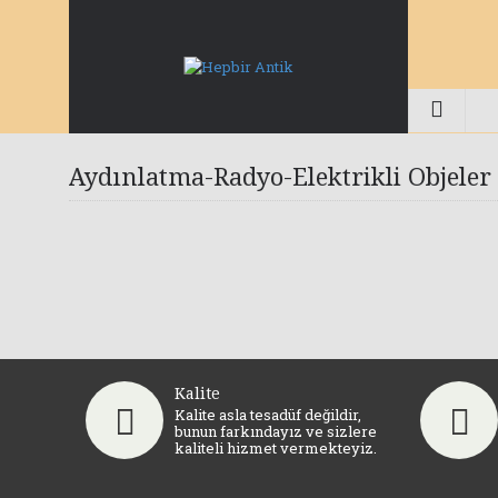
Aydınlatma-Radyo-Elektrikli Objeler
Elektrikli Eşya (0)
Gramafon (2)
Aplik-Avize-Panjur (29)
Kalite
Kalite asla tesadüf değildir,
bunun farkındayız ve sizlere
kaliteli hizmet vermekteyiz.