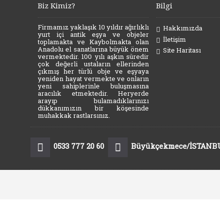
Biz Kimiz?
Bilgi
Firmamız yaklaşık 10 yıldır ağırlıklı
Hakkımızda
yurt içi antik eşya ve objeler
İletişim
toplamakta ve Kaybolmakta olan
Anadolu el sanatlarına büyük önem
Site Haritası
vermektedir. 100 yılı aşkın süredir
çok değerli ustaların ellerinden
çıkmış her türlü obje ve eşyaya
yeniden hayat vermekte ve onların
yeni sahiplerinle buluşmasına
aracılık etmektedir. Heryerde
arayıp bulamadıklarınızı
dükkanımızın bir köşesinde
muhakkak rastlarsınız.
0533 777 20 60
Büyükçekmece/İSTANB