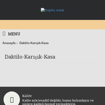
MENU
Anasayfa
Daktilo-Karışık-Kasa
Daktilo-Karışık-Kasa
Daktilo (2)
Karışık (28)
Kasa (0)
Kalite
Kalite asla tesadüf değildir, bunun farkındayız ve
sizlere kaliteli hizmet vermekteyiz.